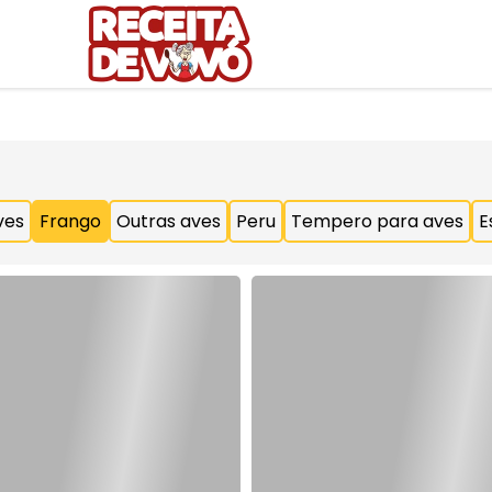
ves
Frango
Outras aves
Peru
Tempero para aves
E