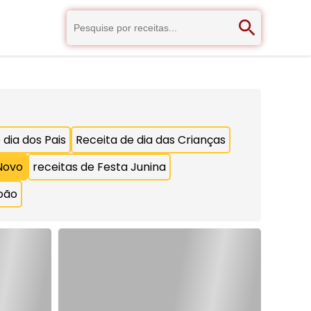
 dia dos Pais
Receita de dia das Crianças
Novo
receitas de Festa Junina
oão