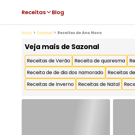
Receitas
Blog
Início
Sazonal
Receitas de Ano Novo
Veja mais de
Sazonal
Receitas de Verão
Receita de quaresma
Re
Receita de de dia dos namorado
Receitas de
Receitas de Inverno
Receitas de Natal
Rece