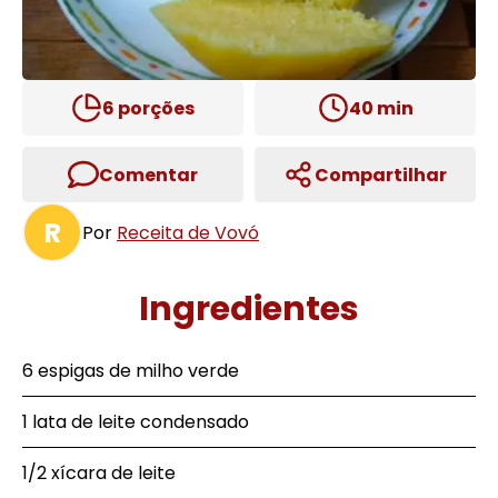
6
porções
40
min
Comentar
Compartilhar
R
Por
Receita de Vovó
Ingredientes
6 espigas de milho verde
1 lata de leite condensado
1/2 xícara de leite