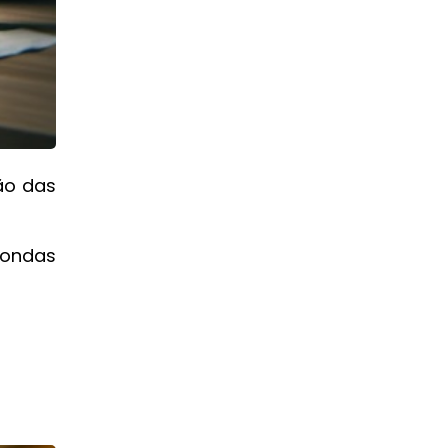
ão das
oondas