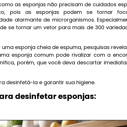
como as esponjas não precisam de cuidados espe
co, pois as esponjas podem se tornar foc
dade alarmante de microrganismos. Especialme
ode se tornar um vetor para mais de 300 varieda
 uma esponja cheia de espuma, pesquisas revel
uma esponja comum pode rivalizar com a enco
ignifica, porém, que você deva descartar imediat
 desinfetá-la e garantir sua higiene.
para desinfetar esponjas: