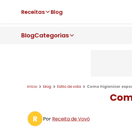
Receitas
Blog
Blog
Categorias
início
blog
Estilo de vida
Como higienizar espo
Como
R
Por
Receita de Vovó