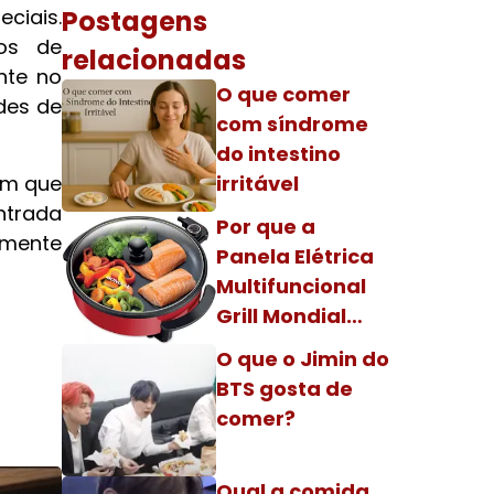
ciais.
Postagens
os de
relacionadas
nte no
O que comer
des de
com síndrome
do intestino
am que
irritável
ntrada
Por que a
amente
Panela Elétrica
Multifuncional
Grill Mondial
desliga sozinha?
O que o Jimin do
BTS gosta de
comer?
Qual a comida