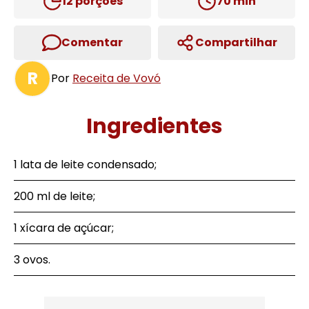
12
porções
70
min
Comentar
Compartilhar
R
Por
Receita de Vovó
Ingredientes
1 lata de leite condensado;
200 ml de leite;
1 xícara de açúcar;
3 ovos.