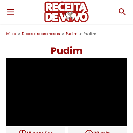
início
Doces e sobremesas
Pudim
Pudim
Pudim