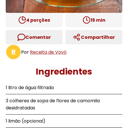
4
porções
15
min
Comentar
Compartilhar
R
Por
Receita de Vovó
Ingredientes
1 litro de água filtrada
3 colheres de sopa de flores de camomila
desidratadas
1 limão (opcional)