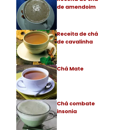
de amendoim
Receita de chá
de cavalinha
Chá Mate
Chá combate
insonia