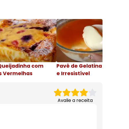
Queijadinha com
Pavê de Gelatina Cremosa
s Vermelhas
e Irresistível
Avalie a receita