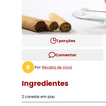
1
porções
Comentar
R
Por
Receita de Vovó
Ingredientes
2 canelas em pau