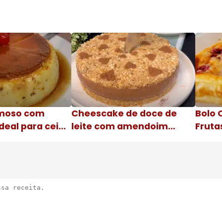
moso com
Cheescake de doce de
Bolo 
deal para ceia
leite com amendoim
Fruta
Nome da receita