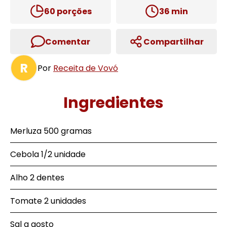
60
porções
36
min
Comentar
Compartilhar
R
Por
Receita de Vovó
Ingredientes
Merluza 500 gramas
Cebola 1/2 unidade
Alho 2 dentes
Tomate 2 unidades
Sal a gosto