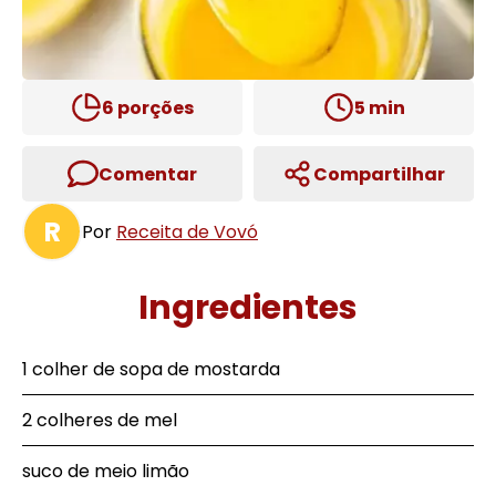
6
porções
5
min
Comentar
Compartilhar
R
Por
Receita de Vovó
Ingredientes
1 colher de sopa de mostarda
2 colheres de mel
suco de meio limão