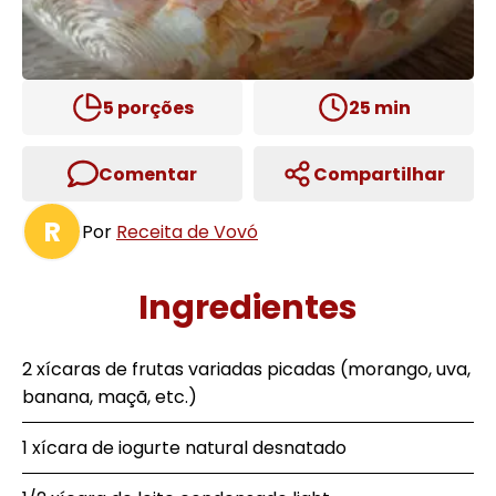
5
porções
25
min
Comentar
Compartilhar
R
Por
Receita de Vovó
Ingredientes
2 xícaras de frutas variadas picadas (morango, uva,
banana, maçã, etc.)
1 xícara de iogurte natural desnatado