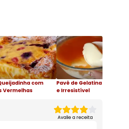
Queijadinha com
Pavê de Gelatina Cremosa
s Vermelhas
e Irresistível
Avalie a receita