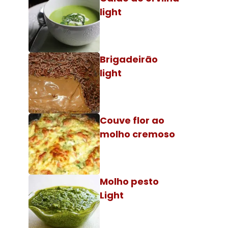
light
Brigadeirão
light
Couve flor ao
molho cremoso
Molho pesto
Light