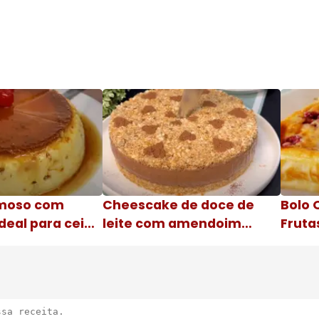
moso com
Cheescake de doce de
Bolo 
deal para ceia
leite com amendoim
Fruta
Nome da receita