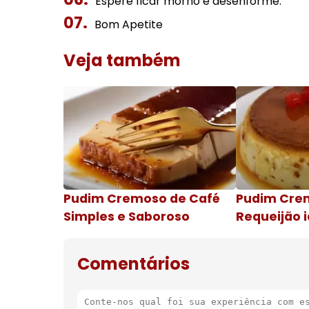
Espere ficar morno e desenforme.
Bom Apetite
Veja também
Pudim Cremoso de Café
Pudim Cre
Simples e Saboroso
Requeijão i
de natal
Comentários