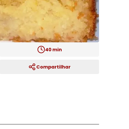
40
min
Compartilhar