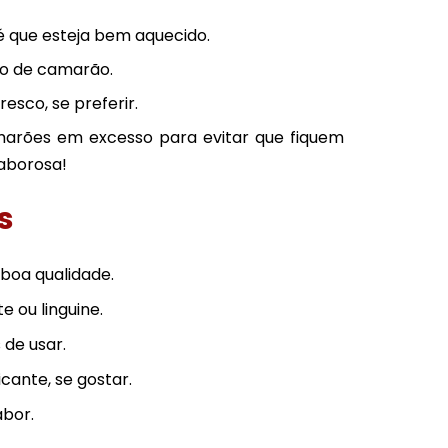
é que esteja bem aquecido.
ho de camarão.
esco, se preferir.
marões em excesso para evitar que fiquem
aborosa!
s
boa qualidade.
e ou linguine.
de usar.
ante, se gostar.
abor.