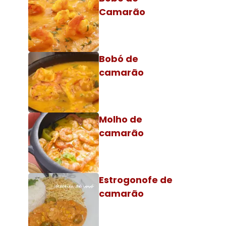
Camarão
Bobó de
camarão
Molho de
camarão
Estrogonofe de
camarão