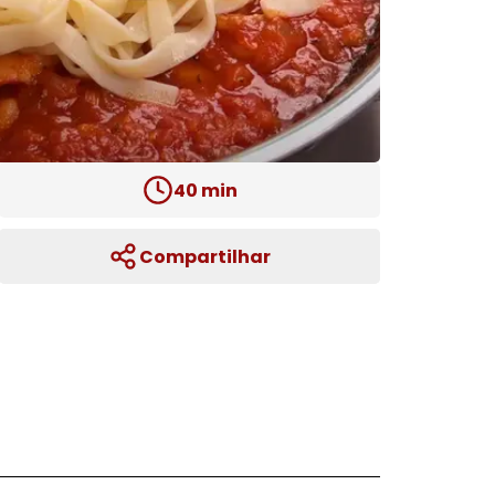
40
min
Compartilhar