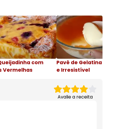
Queijadinha com
Pavê de Gelatina Cremosa
s Vermelhas
e Irresistível
Avalie a receita