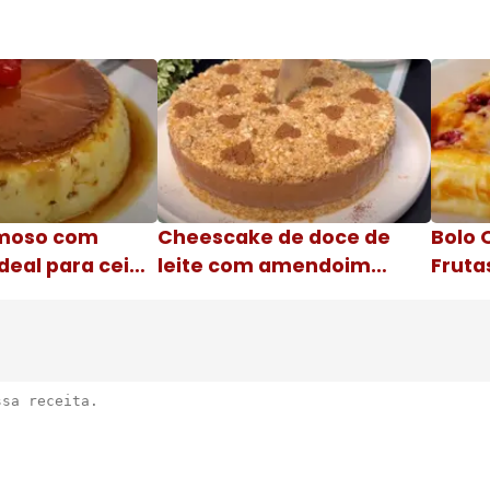
moso com
Cheescake de doce de
Bolo 
deal para ceia
leite com amendoim
Fruta
Nome da receita