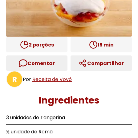
2
porções
15
min
Comentar
Compartilhar
R
Por
Receita de Vovó
Ingredientes
3 unidades de Tangerina
½ unidade de Romã