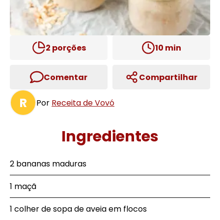
2
porções
10
min
Comentar
Compartilhar
R
Por
Receita de Vovó
Ingredientes
2 bananas maduras
1 maçã
1 colher de sopa de aveia em flocos