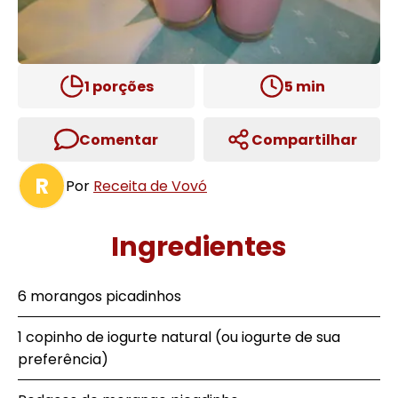
1
porções
5
min
Comentar
Compartilhar
R
Por
Receita de Vovó
Ingredientes
6 morangos picadinhos
1 copinho de iogurte natural (ou iogurte de sua
preferência)