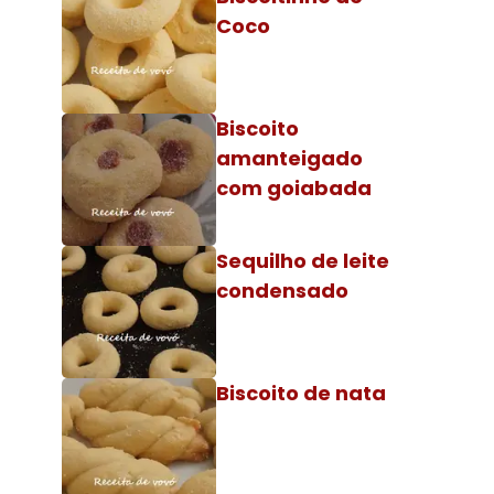
Coco
Biscoito
amanteigado
com goiabada
Sequilho de leite
condensado
Biscoito de nata