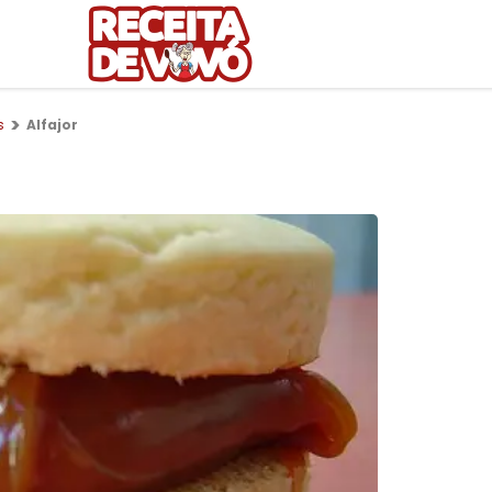
s
Alfajor