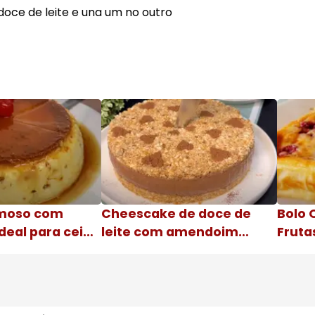
doce de leite e una um no outro
moso com
Cheescake de doce de
Bolo 
deal para ceia
leite com amendoim
Fruta
Nome da receita