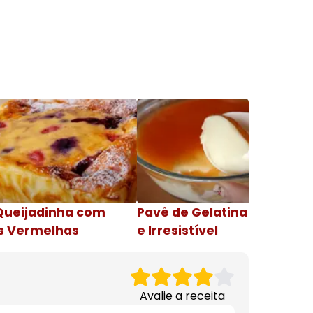
Queijadinha com
Pavê de Gelatina Cremosa
s Vermelhas
e Irresistível
Avalie a receita