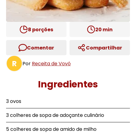
8
porções
20
min
Comentar
Compartilhar
R
Por
Receita de Vovó
Ingredientes
3 ovos
3 colheres de sopa de adoçante culinário
5 colheres de sopa de amido de milho