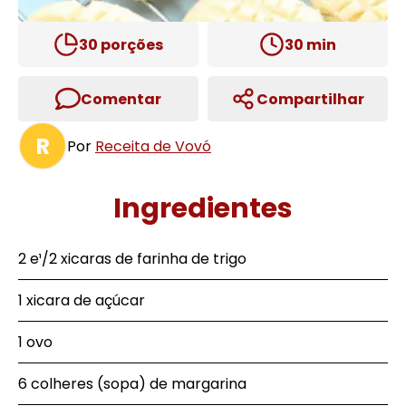
30
porções
30
min
Comentar
Compartilhar
R
Por
Receita de Vovó
Ingredientes
2 e¹/2 xicaras de farinha de trigo
1 xicara de açúcar
1 ovo
6 colheres (sopa) de margarina