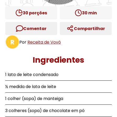
30
porções
30
min
Comentar
Compartilhar
R
Por
Receita de Vovó
Ingredientes
1 lata de leite condensado
½ medida de lata de leite
1 colher (sopa) de manteiga
3 colheres (sopa) de chocolate em pó