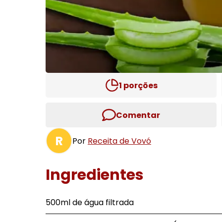
1
porções
Comentar
R
Por
Receita de Vovó
Ingredientes
500ml de água filtrada