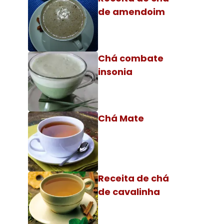
de amendoim
Chá combate
insonia
Chá Mate
Receita de chá
de cavalinha