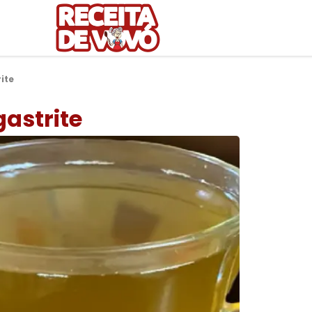
ite
astrite