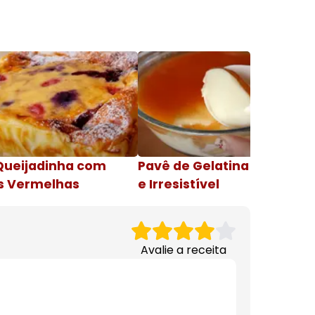
Queijadinha com
Pavê de Gelatina Cremosa
s Vermelhas
e Irresistível
Avalie a receita