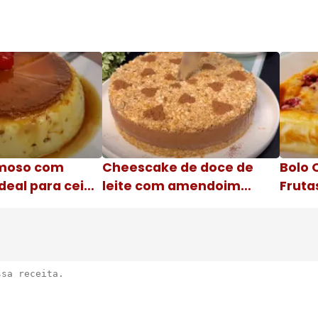
moso com
Cheescake de doce de
Bolo 
deal para ceia
leite com amendoim
Fruta
Nome da receita