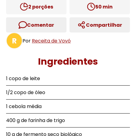
2
porções
50
min
Comentar
Compartilhar
R
Por
Receita de Vovó
Ingredientes
1 copo de leite
1/2 copo de óleo
1 cebola média
400 g de farinha de trigo
10 g de fermento seco biológico