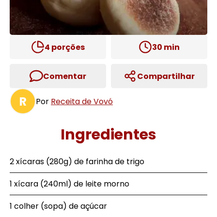
4
porções
30
min
Comentar
Compartilhar
R
Por
Receita de Vovó
Ingredientes
2 xícaras (280g) de farinha de trigo
1 xícara (240ml) de leite morno
1 colher (sopa) de açúcar