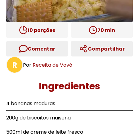
10
porções
70
min
Comentar
Compartilhar
R
Por
Receita de Vovó
Ingredientes
4 bananas maduras
200g de biscoitos maisena
500ml de creme de leite fresco