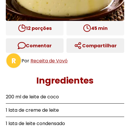
12
porções
45
min
Comentar
Compartilhar
R
Por
Receita de Vovó
Ingredientes
200 ml de leite de coco
1 lata de creme de leite
1 lata de leite condensado