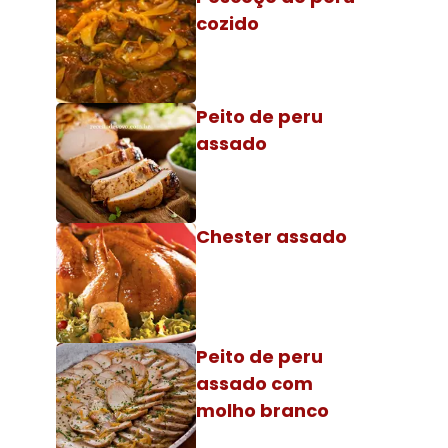
cozido
Peito de peru
assado
Chester assado
Peito de peru
assado com
molho branco