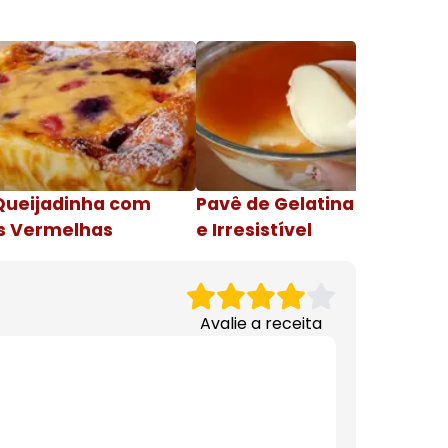
Queijadinha com
Pavê de Gelatina Cremosa
s Vermelhas
e Irresistível
Avalie a receita