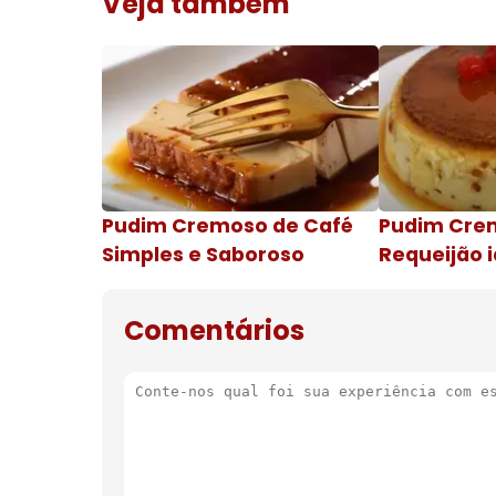
Veja também
Pudim Cremoso de Café
Pudim Cre
Simples e Saboroso
Requeijão i
de natal
Comentários