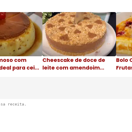
moso com
Cheescake de doce de
Bolo 
deal para ceia
leite com amendoim
Fruta
Nome da receita