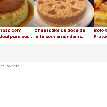
moso com
Cheescake de doce de
Bolo 
deal para ceia
leite com amendoim
Fruta
Nome da receita