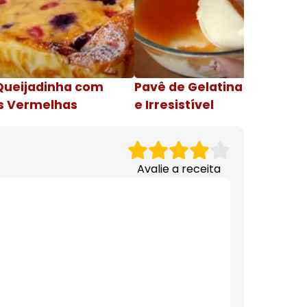
Queijadinha com
Pavê de Gelatina Cremosa
s Vermelhas
e Irresistível
Avalie a receita