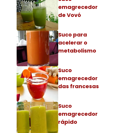
emagrecedor
de Vovó
Suco para
acelerar o
metabolismo
Suco
emagrecedor
das francesas
Suco
emagrecedor
rápido