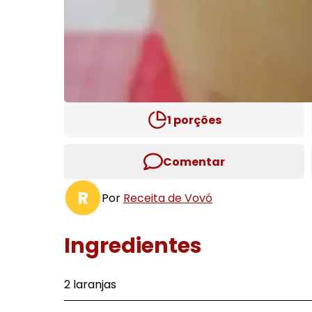
1
porções
Comentar
R
Por
Receita de Vovó
Ingredientes
2 laranjas