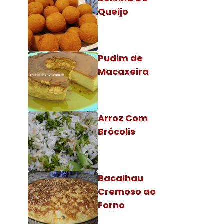
Queijo
Pudim de
Macaxeira
Arroz Com
Brócolis
Bacalhau
Cremoso ao
Forno