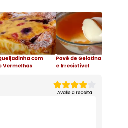
Queijadinha com
Pavê de Gelatina Cremosa
s Vermelhas
e Irresistível
Avalie a receita