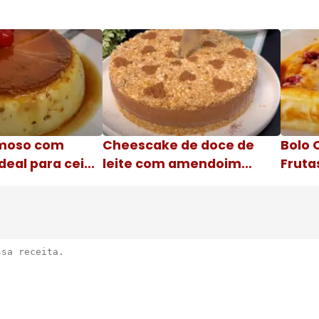
moso com
Cheescake de doce de
Bolo 
deal para ceia
leite com amendoim
Fruta
Nome da receita