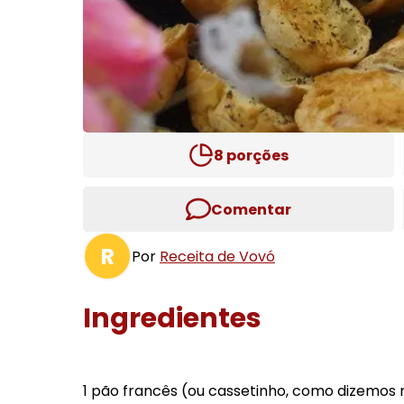
8
porções
Comentar
R
Por
Receita de Vovó
Ingredientes
1 pão francês (ou cassetinho, como dizemos 