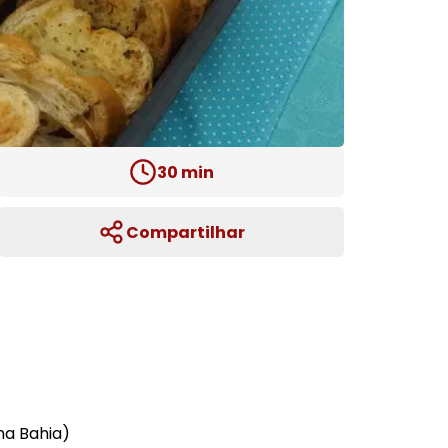
30
min
Compartilhar
na Bahia)