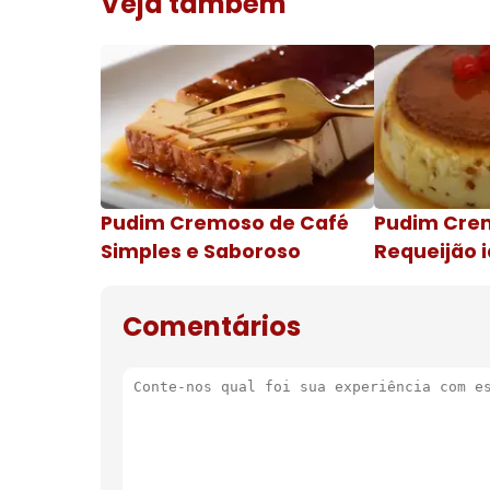
Veja também
Pudim Cremoso de Café
Pudim Cre
Simples e Saboroso
Requeijão i
de natal
Comentários