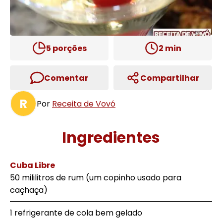
5
porções
2
min
Comentar
Compartilhar
R
Por
Receita de Vovó
Ingredientes
Cuba Libre
50 mililitros de rum (um copinho usado para
caçhaça)
1 refrigerante de cola bem gelado