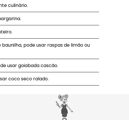
te culinário.
margarina.
teiro.
e baunilha, pode usar raspas de limão ou
ode usar goiabada cascão.
usar coco seco ralado.