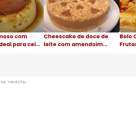
moso com
Cheescake de doce de
Bolo 
deal para ceia
leite com amendoim
Fruta
Nome da receita