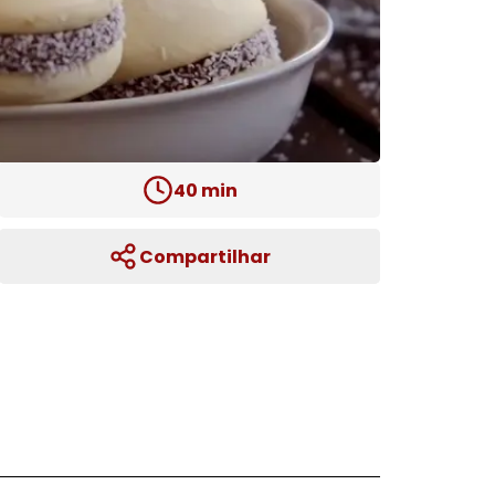
40
min
Compartilhar