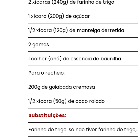
2 xícaras (240g) de farinha de trigo
1 xícara (200g) de açúcar
1/2 xícara (120g) de manteiga derretida
2 gemas
1 colher (chá) de essência de baunilha
Para o recheio:
200g de goiabada cremosa
1/2 xícara (50g) de coco ralado
Substituições:
Farinha de trigo: se não tiver farinha de trig