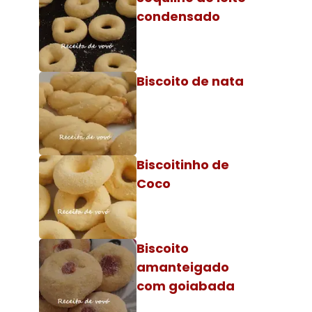
condensado
Biscoito de nata
Biscoitinho de
Coco
Biscoito
amanteigado
com goiabada