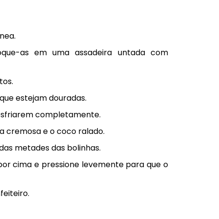
nea.
oque-as em uma assadeira untada com
tos.
é que estejam douradas.
s esfriarem completamente.
da cremosa e o coco ralado.
as metades das bolinhas.
por cima e pressione levemente para que o
eiteiro.