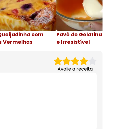
Queijadinha com
Pavê de Gelatina Cremosa
s Vermelhas
e Irresistível
Avalie a receita