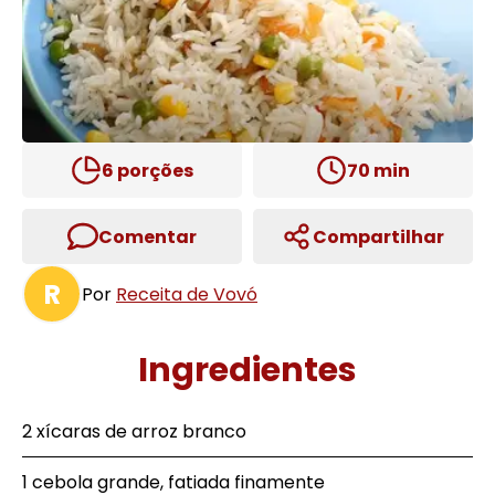
6
porções
70
min
Comentar
Compartilhar
R
Por
Receita de Vovó
Ingredientes
2 xícaras de arroz branco
1 cebola grande, fatiada finamente