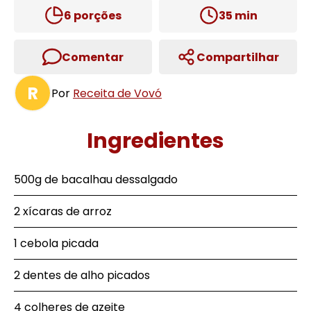
6
porções
35
min
Comentar
Compartilhar
R
Por
Receita de Vovó
Ingredientes
500g de bacalhau dessalgado
2 xícaras de arroz
1 cebola picada
2 dentes de alho picados
4 colheres de azeite