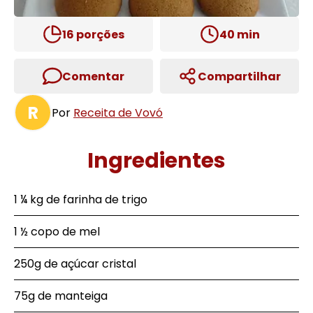
16
porções
40
min
Comentar
Compartilhar
R
Por
Receita de Vovó
Ingredientes
1 ¼ kg de farinha de trigo
1 ½ copo de mel
250g de açúcar cristal
75g de manteiga