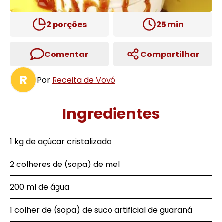
2
porções
25
min
Comentar
Compartilhar
R
Por
Receita de Vovó
Ingredientes
1 kg de açúcar cristalizada
2 colheres de (sopa) de mel
200 ml de água
1 colher de (sopa) de suco artificial de guaraná