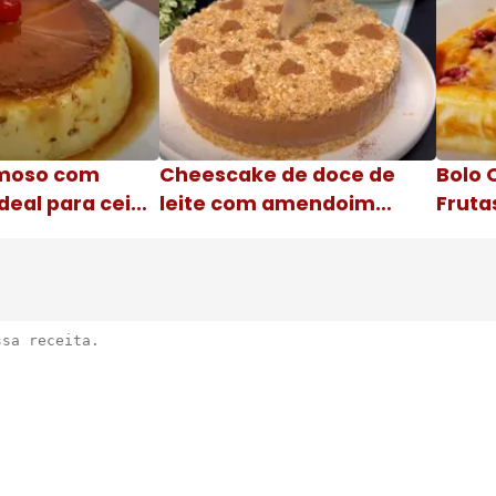
moso com
Cheescake de doce de
Bolo 
deal para ceia
leite com amendoim
Fruta
Nome da receita