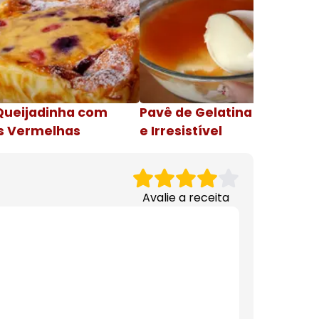
Queijadinha com
Pavê de Gelatina Cremosa
s Vermelhas
e Irresistível
Avalie a receita