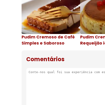
Pudim Cremoso de Café
Pudim Cre
Simples e Saboroso
Requeijão i
de natal
Comentários