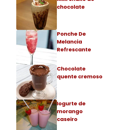
chocolate
Ponche De
Melancia
Refrescante
Chocolate
quente cremoso
Iogurte de
morango
caseiro