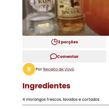
2
porções
Comentar
R
Por
Receita de Vovó
Ingredientes
4 morangos frescos, lavados e cortados