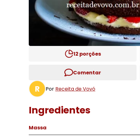
12
porções
Comentar
R
Por
Receita de Vovó
Ingredientes
Massa