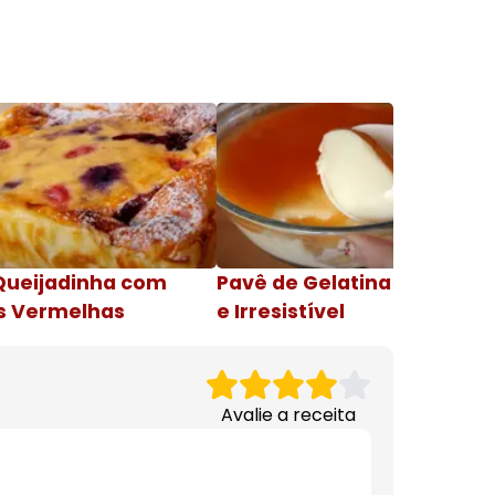
Queijadinha com
Pavê de Gelatina Cremosa
s Vermelhas
e Irresistível
Avalie a receita