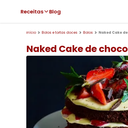
Receitas
Blog
início
Bolos e tortas doces
Bolos
Naked Cake de
Naked Cake de choc