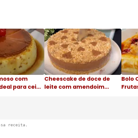
moso com
Cheescake de doce de
Bolo 
deal para ceia
leite com amendoim
Fruta
Nome da receita