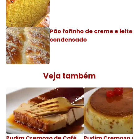
Pão fofinho de creme e leite
condensado
Veja também
Pudim Cremoso de Café
Pudim Cremoso c