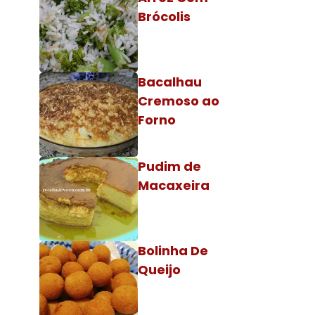
Brócolis
Bacalhau
Cremoso ao
Forno
Pudim de
Macaxeira
Bolinha De
Queijo