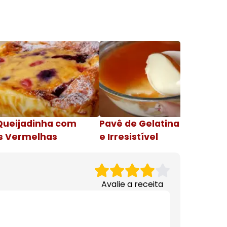
Queijadinha com
Pavê de Gelatina Cremosa
s Vermelhas
e Irresistível
Avalie a receita