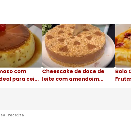
moso com
Cheescake de doce de
Bolo 
deal para ceia
leite com amendoim
Fruta
Nome da receita