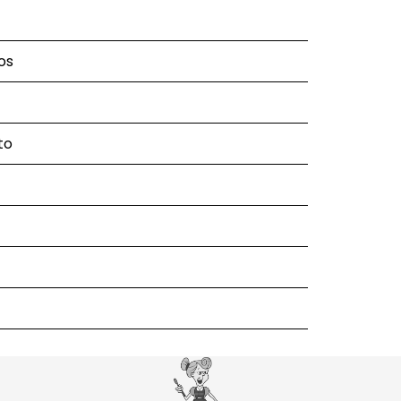
os
to