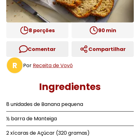
8
porções
90
min
Comentar
Compartilhar
R
Por
Receita de Vovó
Ingredientes
8 unidades de Banana pequena
½ barra de Manteiga
2 xícaras de Açúcar (320 gramas)