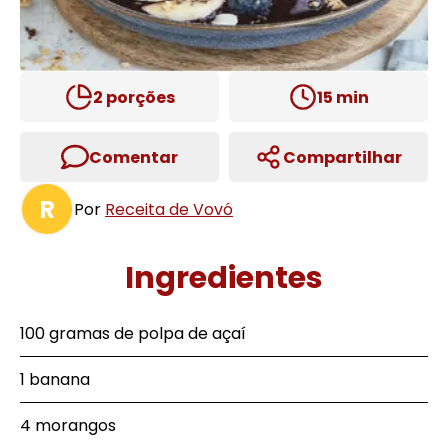
2
porções
15
min
Comentar
Compartilhar
R
Por
Receita de Vovó
Ingredientes
100 gramas de polpa de açaí
1 banana
4 morangos