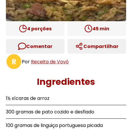
4
porções
45
min
Comentar
Compartilhar
R
Por
Receita de Vovó
Ingredientes
1½ xícaras de arroz
300 gramas de pato cozido e desfiado
100 gramas de linguiça portuguesa picada