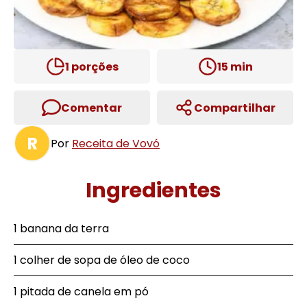
1
porções
15
min
Comentar
Compartilhar
R
Por
Receita de Vovó
Ingredientes
1 banana da terra
1 colher de sopa de óleo de coco
1 pitada de canela em pó