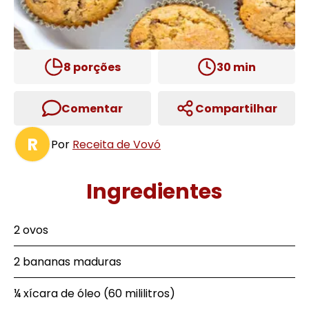
8
porções
30
min
Comentar
Compartilhar
R
Por
Receita de Vovó
Ingredientes
2 ovos
2 bananas maduras
¼ xícara de óleo (60 mililitros)