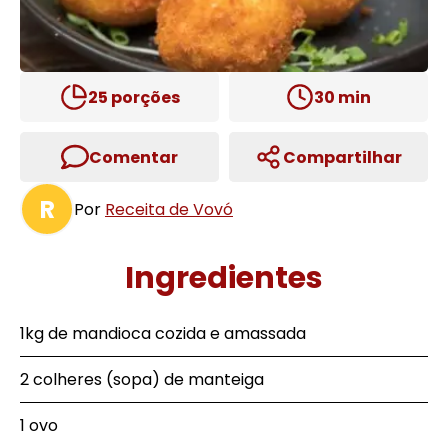
25
porções
30
min
Comentar
Compartilhar
R
Por
Receita de Vovó
Ingredientes
1kg de mandioca cozida e amassada
2 colheres (sopa) de manteiga
1 ovo