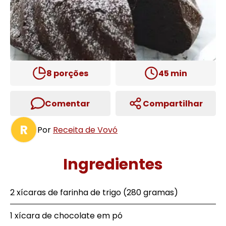
8
porções
45
min
Comentar
Compartilhar
R
Por
Receita de Vovó
Ingredientes
2 xícaras de farinha de trigo (280 gramas)
1 xícara de chocolate em pó