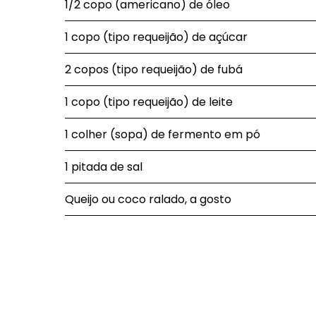
1/2 copo (americano) de óleo
1 copo (tipo requeijão) de açúcar
2 copos (tipo requeijão) de fubá
1 copo (tipo requeijão) de leite
1 colher (sopa) de fermento em pó
1 pitada de sal
Queijo ou coco ralado, a gosto