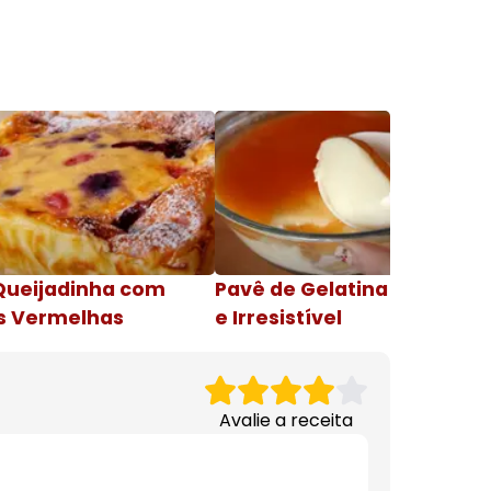
Queijadinha com
Pavê de Gelatina Cremosa
s Vermelhas
e Irresistível
Avalie a receita