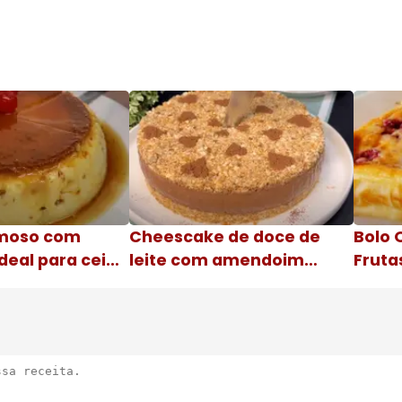
moso com
Cheescake de doce de
Bolo 
deal para ceia
leite com amendoim
Fruta
Nome da receita