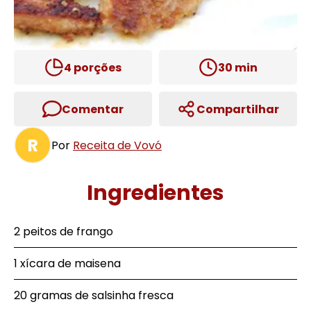
4
porções
30
min
Comentar
Compartilhar
R
Por
Receita de Vovó
Ingredientes
2 peitos de frango
1 xícara de maisena
20 gramas de salsinha fresca