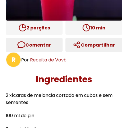
2
porções
10
min
Comentar
Compartilhar
R
Por
Receita de Vovó
Ingredientes
2 xícaras de melancia cortada em cubos e sem
sementes
100 ml de gin