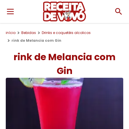
início
Bebidas
Drinks e coquetéis alcolicos
rink de Melancia com Gin
rink de Melancia com
Gin