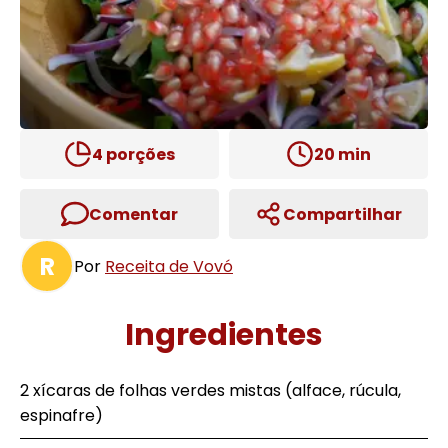
4
porções
20
min
Comentar
Compartilhar
R
Por
Receita de Vovó
Ingredientes
2 xícaras de folhas verdes mistas (alface, rúcula,
espinafre)