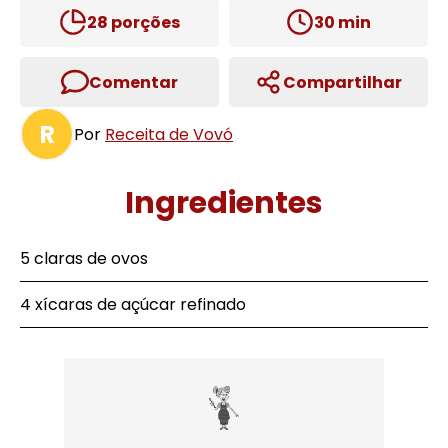
28
porções
30
min
Comentar
Compartilhar
R
Por
Receita de Vovó
Ingredientes
5 claras de ovos
4 xícaras de açúcar refinado