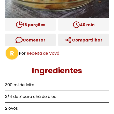
15
porções
40
min
Comentar
Compartilhar
R
Por
Receita de Vovó
Ingredientes
300 ml de leite
3/4 de xícara chá de óleo
2 ovos